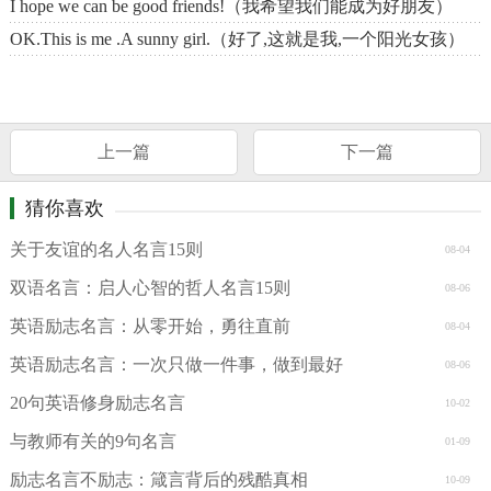
I hope we can be good friends!（我希望我们能成为好朋友）
OK.This is me .A sunny girl.（好了,这就是我,一个阳光女孩）
上一篇
下一篇
猜你喜欢
关于友谊的名人名言15则
08-04
双语名言：启人心智的哲人名言15则
08-06
英语励志名言：从零开始，勇往直前
08-04
英语励志名言：一次只做一件事，做到最好
08-06
20句英语修身励志名言
10-02
与教师有关的9句名言
01-09
励志名言不励志：箴言背后的残酷真相
10-09