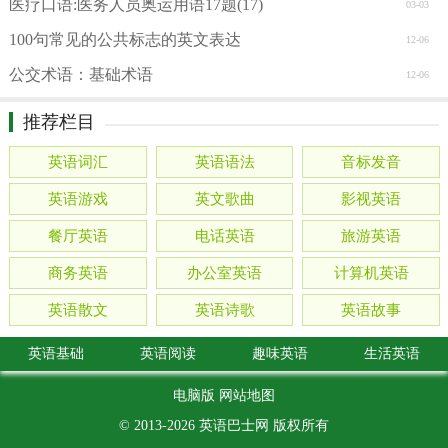
医疗口语:医务人员奥运用语17题(17)
03-03
100句常见的公共标志的英文表达
12-06
公交术语：基础术语
12-06
推荐栏目
英语词汇
英语语法
音标发音
英语游戏
英文歌曲
影视英语
餐厅英语
电话英语
旅游英语
商务英语
办公室英语
计算机英语
英语散文
英语诗歌
英语故事
英语基础
英语阅读
趣味英语
生活英语
电脑版
网站地图
© 2013-2026
英语巴士网
版权所有