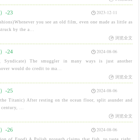
-23
2023-12-11
ions)Whenever you see an old film, even one made as little as
truck by the a...
浏览全文
-24
2024-08-06
g Syndicate) The smuggler in many ways is just another
nover would do credit to ma...
浏览全文
-25
2024-08-06
he Titanic) After resting on the ocean floor, split asunder and
 century, ...
浏览全文
-26
2024-08-06
on of Food) A Polish proverb claims that fish, to taste right,