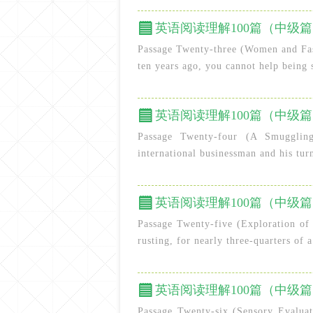
英语阅读理解100篇（中级篇）
Passage Twenty-three (Women and Fash
ten years ago, you cannot help being s
英语阅读理解100篇（中级篇）
Passage Twenty-four (A Smugglin
international businessman and his tur
英语阅读理解100篇（中级篇）
Passage Twenty-five (Exploration of t
rusting, for nearly three-quarters of a
英语阅读理解100篇（中级篇）
Passage Twenty-six (Sensory Evaluati