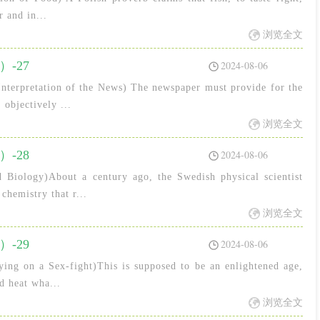
 and in...
浏览全文
-27
2024-08-06
nterpretation of the News) The newspaper must provide for the
 objectively ...
浏览全文
-28
2024-08-06
 Biology)About a century ago, the Swedish physical scientist
chemistry that r...
浏览全文
-29
2024-08-06
ing on a Sex-fight)This is supposed to be an enlightened age,
d heat wha...
浏览全文