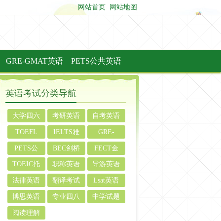
网站首页
网站地图
GRE-GMAT英语
PETS公共英语
英语考试分类导航
大学四六
考研英语
自考英语
级英语
TOEFL
IELTS雅
GRE-
托福英语
思英语
GMAT英
PETS公
BEC剑桥
FECT金
语
共英语
英语
融英语
TOEIC托
职称英语
导游英语
业英语
法律英语
翻译考试
Lsat英语
考试
英语
博思英语
专业四八
中学试题
级英语
阅读理解