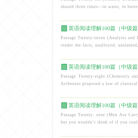
should three times—in water, in butter
英语阅读理解100篇（中级篇）
Passage Twenty-seven (Analysis and I
reader the facts, unalloyed, unslanted,
英语阅读理解100篇（中级篇）
Passage Twenty-eight (Chemistry and
Arrhenius proposed a low of classical 
英语阅读理解100篇（中级篇）
Passage Twenty- nine (Men Are Carry
but you wouldn’t think of if you coul