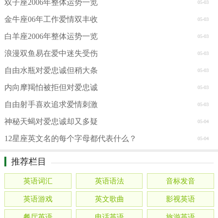
双子座2006年整体运势一览
05-03
金牛座06年工作爱情双丰收
05-03
白羊座2006年整体运势一览
05-03
浪漫双鱼易在爱中迷失受伤
05-03
自由水瓶对爱忠诚但稍大条
05-03
内向摩羯怕被拒但对爱忠诚
05-03
自由射手喜欢追求爱情刺激
05-03
神秘天蝎对爱忠诚却又多疑
05-04
12星座英文名的每个字母都代表什么？
05-04
推荐栏目
英语词汇
英语语法
音标发音
英语游戏
英文歌曲
影视英语
餐厅英语
电话英语
旅游英语