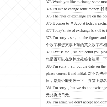
373.Would you like to change 
374.I’d like to change some mon
375.The rates of exchange are
376.It comes to ￥3200 at today
377.Today’s rate of exchange is
378.I’m sorry，sir，but the figures
个数字和您支票上顶的英文数字不相
379.Excuse me，sir, but could you p
您是否可以在划掉之处签名注明一下
380.I’m sorry，sir, but the date on the 
please correct it and in
日，您是否能更改一下，并签上您名
381.I’m sorry，but we do not exch
元兑换成日元。
382.I’m afraid we don’t accep