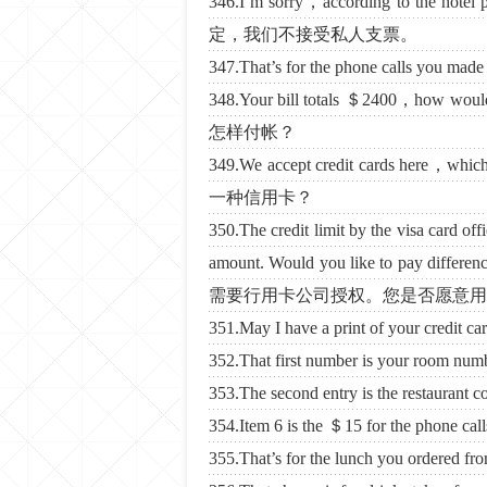
346.I’m sorry，according to the h
定，我们不接受私人支票。
347.That’s for the phone call
348.Your bill totals ＄2400，how
怎样付帐？
349.We accept credit cards he
一种信用卡？
350.The credit limit by the visa card o
amount. Would you like to 
需要行用卡公司授权。您是否愿意用
351.May I have a print of your
352.That first number is your
353.The second entry is the rest
354.Item 6 is the ＄15 for the p
355.That’s for the lunch you o