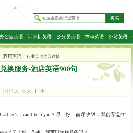
搜索
办公室英语
计算机英语
公务员英语
求职英语
外贸英语
酒店英语
行业英语内容详情
兑换服务-酒店英语900句
19
次
大
中
小
Office Cashier’s，can I help you？早上好，前厅收银，我能帮您忙
I be of service？早上好，先生，我可以为您服务吗？