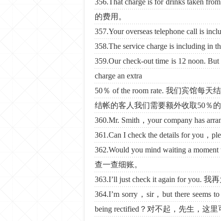
356.That charge is for drinks
的费用。
357.Your overseas telephone c
358.The service charge is includi
359.Our check-out time is 12 noon. But 
charge an extra
50％ of the room rate.
结帐的客人我们需要额外收取50％
360.Mr. Smith，your company ha
361.Can I check the details
362.Would you mind waiting a 
查一查细账。
363.I’ll just check it again for
364.I’m sorry，sir，but there seems to
being rectified？对不起，