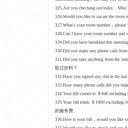
325.Are you checking out tod
326.Would you like to vacate 
327.What’s your room number，p
328.Can I have your room num
329.Did you have breakfast thi
330.Did you make any phone c
331.Did you take anything fr
取过饮料？
332.Have you signed any chi
333.How many phone calls did
334.Your bill comes to ＄840 i
335.Your bill totals ＄1000 excl
的服务费。
336.Here is your bill，would yo
337.Would you like to check 