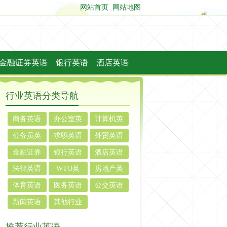
网站首页
网站地图
金融证券英语
银行英语
酒店英语
行业英语分类导航
商务英语
办公室英
计算机英
语
语
公务员英
求职英语
外贸英语
语
金融证券
银行英语
酒店英语
英语
法律英语
WTO英
房地产英
语
语
体育英语
医务英语
公交英语
新闻英语
其他行业
英语
推荐行业英语