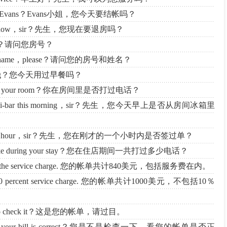
ay，Miss Evans？Evans小姐，您今天要结帐吗？
the room now，sir？先生，您现在要退房吗？
lease？请问您房号？
ber and name，please？请问您的房号和姓名？
s morning？您今天用过早餐吗？
alls from your room？你在房间里是否打过电话？
om the mini-bar this morning，sir？先生，您今天早上是否从房间冰箱里
t in the last hour，sir？先生，您在刚才的一个小时内是否签过单？
 you make during your stay？您在住店期间一共打过多少电话？
ncluding the service charge. 您的帐单共计840美元，包括服务费在内。
uding 10 percent service charge. 您的帐单共计1000美元，不包括10％
u like to check it？这是您的帐单，请过目。
and see if your bill is correct？您是不是检查一下，看您的帐单是否正