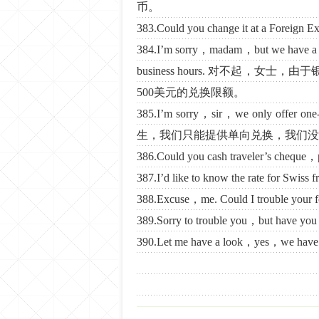
币。
383.Could you change it at 
384.I’m sorry，madam，but we have a ch
business hours. 对不起
500美元的兑换限额。
385.I’m sorry，sir，we only offer on
生，我们只能提供单向兑换，我们没
386.Could you cash traveler’
387.I’d like to know the rate 
388.Excuse，me. Could I troub
389.Sorry to trouble you，but 
390.Let me have a look，yes，w