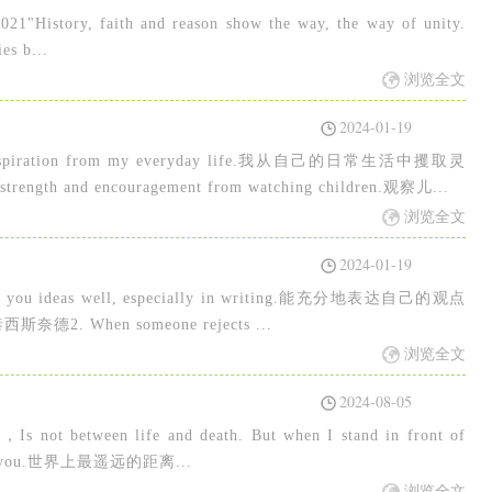
2021"History, faith and reason show the way, the way of unity.
es b...
浏览全文
2024-01-19
nspiration from my everyday life.我从自己的日常生活中攫取灵
gth and encouragement from watching children.观察儿...
浏览全文
2024-01-19
resent you ideas well, especially in writing.能充分地表达自己的观点
When someone rejects ...
浏览全文
2024-08-05
d，Is not between life and death. But when I stand in front of
love you.世界上最遥远的距离...
浏览全文