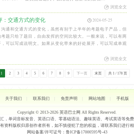
浏览全文
点评：交通方式的变化
2024-05-25
、沟通和交通方式的变化，虽然有别于上半年的考题电子产品，但
的考题只给了题目，自由发挥的空间比较大。一般来说，可以有两
开，可以写成说明文。如果从变化带来的好处展开，可以写成单观
浏览全文
1
2
3
4
5
6
7
8
9
下一页
末页
共 1 / 178 页
关于我们
|
联系我们
|
免责声明
|
网站地图
|
手机版
Copyright © 2013-2026
英语巴士网
All Rights Reserved.
汇，单词音标发音、英语口语、零基础语法、趣味英语、考试英语等免费
有资料版权归原创作者所有，如不慎侵犯了您的权益，请联系我们进行相
网站备案/许可证号：
鲁ICP备17000595号-43