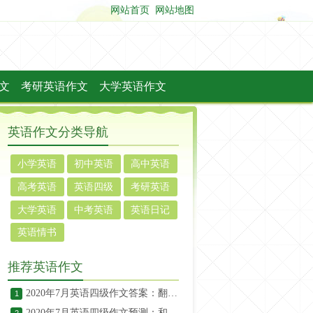
网站首页
网站地图
文
考研英语作文
大学英语作文
英语作文分类导航
小学英语
初中英语
高中英语
作文
作文
作文
高考英语
英语四级
考研英语
作文
作文
作文
大学英语
中考英语
英语日记
作文
作文
英语情书
推荐英语作文
2020年7月英语四级作文答案：翻译app
1
2020年7月英语四级作文预测：和谐宿舍