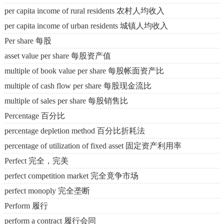
per capita income of rural residents 农村人均收入
per capita income of urban residents 城镇人均收入
Per share 每股
asset value per share 每股资产值
multiple of book value per share 每股帐面资产比
multiple of cash flow per share 每股现金流比
multiple of sales per share 每股销售比
Percentage 百分比
percentage depletion method 百分比折耗法
percentage of utilization of fixed asset 固定资产利用率
Perfect 完全，完美
perfect competition market 完全竟争市场
perfect monoply 完全垄断
Perform 履行
perform a contract 履行会同