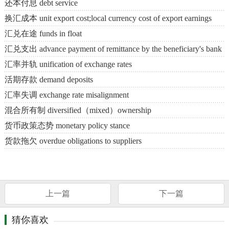
还本付息 debt service
换汇成本 unit export cost;local currency cost of export earnings
汇兑在途 funds in float
汇兑支出 advance payment of remittance by the beneficiary's bank
汇率并轨 unification of exchange rates
活期存款 demand deposits
汇率失调 exchange rate misalignment
混合所有制 diversified（mixed）ownership
货币政策态势 monetary policy stance
货款拖欠 overdue obligations to suppliers
上一篇
下一篇
猜你喜欢