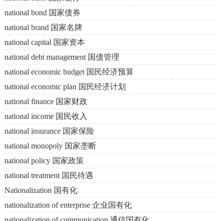
national bond 国家债券
national brand 国家名牌
national capital 国家资本
national debt management 国债管理
national economic budget 国民经济预算
national economic plan 国民经济计划
national finance 国家财政
national income 国民收入
national insurance 国家保险
national monopoly 国家垄断
national policy 国家政策
national treatment 国民待遇
Nationalization 国有化
nationalization of enterprise 企业国有化
nationalization of communication 通信国有化