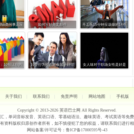
的6类同事及应
如何写好英文邮件
开工头15分钟应该做的14件
之策
事
：10招让你的
10个行为给你老板留下好印
女人味对于职场女性是好是
被秒回
象
坏？（双语）
关于我们
|
联系我们
|
免责声明
|
网站地图
|
手机版
Copyright © 2013-2026
英语巴士网
All Rights Reserved.
汇，单词音标发音、英语口语、零基础语法、趣味英语、考试英语等免费
有资料版权归原创作者所有，如不慎侵犯了您的权益，请联系我们进行相
网站备案/许可证号：
鲁ICP备17000595号-43