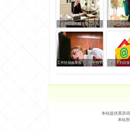
还在为职场不顺苦恼么？九个
职场中应提防
方法让你的上司喜欢上你
对
工作狂却效率低下，你中招了
老收不到回复
吗？
邮件
本站提供英语词
本站所