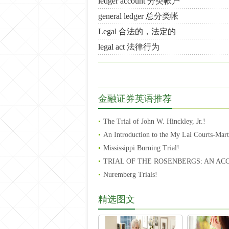
ledger account 分类帐户
general ledger 总分类帐
Legal 合法的，法定的
legal act 法律行为
金融证券英语推荐
The Trial of John W. Hinckley, Jr.!
An Introduction to the My Lai Courts-Mart
Mississippi Burning Trial!
TRIAL OF THE ROSENBERGS: AN AC
Nuremberg Trials!
精选图文