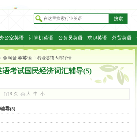
搜索
办公室英语
计算机英语
公务员英语
求职英语
外贸英语
金融证券英语
行业英语内容详情
英语考试国民经济词汇辅导(5)
8
次
大
中
小
导(5)