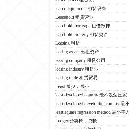
leased equipment 租赁设备
Leasehold 租赁营业
leasehold mortgage 租借抵押
leasehold property 租赁财产
Leasing 租赁
leasing assets 出租资产
leasing company 租赁公司
leasing industry 租赁业
leasing trade 租赁贸易
Least 最少，最小
least developed counrty 最不发达国家
least developed developing co
least square regression method 
Ledger 分类帐，总帐