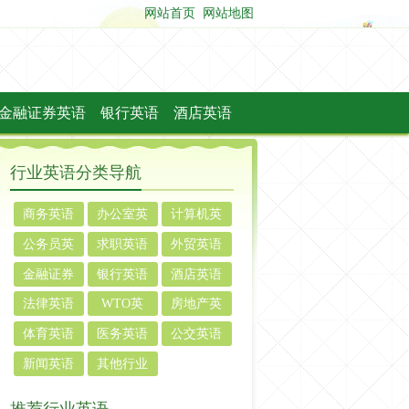
网站首页
网站地图
金融证券英语
银行英语
酒店英语
行业英语分类导航
商务英语
办公室英
计算机英
语
语
公务员英
求职英语
外贸英语
语
金融证券
银行英语
酒店英语
英语
法律英语
WTO英
房地产英
语
语
体育英语
医务英语
公交英语
新闻英语
其他行业
英语
推荐行业英语