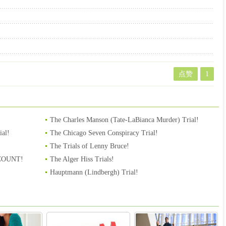
点赞
1
The Charles Manson (Tate-LaBianca Murder) Trial!
ial!
The Chicago Seven Conspiracy Trial!
The Trials of Lenny Bruce!
COUNT!
The Alger Hiss Trials!
Hauptmann (Lindbergh) Trial!