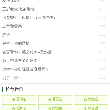
爱在无语时
08-05
三岁看大 七岁看老
08-05
《黄昏》《囚徒》（读者佳作）
08-05
上帝和父亲
08-05
孩子
08-05
包容一切的爱情
08-05
名言警句中英文对照--悲伤篇
08-05
为丁香花季节而歌唱
08-05
1999年会出现经济衰退吗？
08-05
别了，公牛
08-05
推荐栏目
英语词汇
英语语法
音标发音
英语游戏
英文歌曲
影视英语