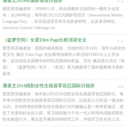
潘基文2014年国际母语日致辞
11-24
爱思英语编者按：1999年11月，联合国教科文组织的一般性大会宣
布：从2000年起，每年的2月21日为国际母语日（International Mother
Language Day），旨在促进语言和文化的多样性，以及多语种化。
Secretary-General’s Message for...
《盗梦空间》女星Ellen Page出柜演讲全文
11-24
爱思英语编者按：据国外媒体报道，当地时间2月14日，现年26岁的女
星艾伦·佩吉 Ellen Page 在拉斯维加斯的人权活动THRIVE上公开出
柜，该活动旨在保障年轻同性恋团体的权益。艾伦·佩吉曾出演过《朱
诺》、《盗梦空间》等片，《朱诺》更为她获得了第80届奥斯卡奖的
提名...
潘基文2014残割女性生殖器零容忍国际日致辞
10-04
爱思英语编者按：每年的2月6日为切割女性生殖器零容忍国际日。每
年举办切割女性生殖器零容忍国际日活动，以提高人们对这一做法的
认识。任何种类的切割女性生殖器行为均被确认是一种有害做法，侵
犯了女童和妇女的人权。世卫组织致力于在一代人时间内消除切割女
性生殖器行为，重点是开展宣传和研究工作，并指导卫生专业人员...