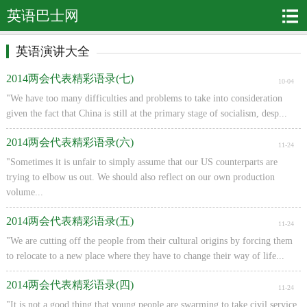
英语巴士网
英语演讲大全
2014两会代表精彩语录(七)
10-04
"We have too many difficulties and problems to take into consideration
given the fact that China is still at the primary stage of socialism, desp...
2014两会代表精彩语录(六)
11-24
"Sometimes it is unfair to simply assume that our US counterparts are
trying to elbow us out. We should also reflect on our own production
volume...
2014两会代表精彩语录(五)
11-24
"We are cutting off the people from their cultural origins by forcing them
to relocate to a new place where they have to change their way of life...
2014两会代表精彩语录(四)
11-24
"It is not a good thing that young people are swarming to take civil service