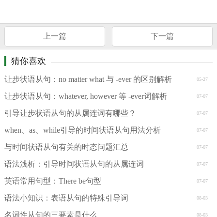
上一篇
下一篇
猜你喜欢
让步状语从句：no matter what 与 -ever 的区别解析
05-27
让步状语从句：whatever, however 等 -ever词解析
07-07
引导让步状语从句的从属连词有哪些？
07-07
when、as、while引导的时间状语从句用法分析
07-07
与时间状语从句有关的时态问题汇总
07-07
语法浅析：引导时间状语从句的从属连词
07-07
英语常用句型：There be句型
07-07
语法小知识：表语从句的特殊引导词
08-03
名词性从句的三要素是什么
08-03