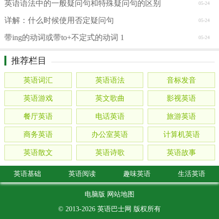
英语语法中的一般疑问句和特殊疑问句的区别
05-24
详解：什么时候使用否定疑问句
05-24
带ing的动词或带to+不定式的动词 1
05-24
推荐栏目
英语词汇
英语语法
音标发音
英语游戏
英文歌曲
影视英语
餐厅英语
电话英语
旅游英语
商务英语
办公室英语
计算机英语
英语散文
英语诗歌
英语故事
英语基础
英语阅读
趣味英语
生活英语
电脑版
网站地图
© 2013-2026
英语巴士网
版权所有